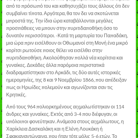
από το πρόσωπό του και καθησυχάζει τους άλλους ότι δεν
συμβαίνει τίποτα. Αργότερα, θα τον δει να σκοτώνεται
μπροστά της. Την ίδια ώρα καταβάλλονται μεγάλες
προσπάθειες να μπουν στην πυριτιδαποθήκη όσο το
δυνατόν περισσότεροι. -Κατά τη μαρτυρία του Παπαδάκη,
μια ώρα πριν εισέλθουν οι Οθωμανοί στη Μονή ένα μικρό
κορίτσι ρωτούσε ποιος θέλει να εισέλθει στην
πυριτιδαποθήκη. Ακολούθησαν πολλά νέα κορίτσια και
γυναίκες. Δεκάδες άλλα παρόμοια περιστατικά
διαδραματίστηκαν στο Αρκάδι, τις δύο αυτές ιστορικές
ημερομηνίες, της 8 και 9 Νοεμβρίου 1866, που απέδειξαν
πως οι Ηρωίδες πολεμούν και αγωνίζονται σαν τις
Κρητικές.
Από τους 964 πολιορκημένους αιχμαλωτίστηκαν οι 114
άνδρες και γυναίκες. Εκτός από 3-4 που διέφυγαν, οι
υπόλοιποι φονεύτηκαν. Ανάμεσα στους αιχμάλωτους, η
Χαρίκλεια Δασκαλάκη και η Ελένη Λουκάκη ή
Σφακιαναντώναινα, που ήταν τότε μόλις 5-6 ετών. Το