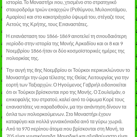
ιστορία. Το Μοναστήρι που, χτισμένο στο στρατηγικό
σταυροδρόμι τριών επαρχιών (Ρεθύμνου, Μυλοποτάμου,
Αμαρίου) και στο κακοτράχαλο ύψωμά του, στέγαζε τους
Αετούς της Κρήτης, τους Επαναστάτες.
Η επανάσταση του 1866-1869 αποτελεί τη σπουδαιότερη
περίοδο στην ιστορία της Μονής Αρκαδίου και οι 8 και 9
Νοεμβρίου 1866 ήταν οι δύο κοσμοϊστορικές ημέρες της
πολιορκίας της.
Την αυγή της 8ης Νοεμβρίου οι Τούρκοι περικυκλώνουν το
Μοναστήρι την ώρα τέλεσης της Θείας Λειτουργίας για την
εορτή των Ταξιαρχών. Ο Ηγούμενος Γαβριήλ ειδοποιείται
ότι οι Τούρκοι βρίσκονται προ της Μονής. Ο Σουλεϊμάν, ο
επικεφαλής του στρατού, καλεί από το ύψωμα Κορέ τους
επαναστάτες να παραδοθούν, μα την απάντηση δίνουν τα
όπλα των πολιορκούμενων. Στο Μοναστήρι έχουν
καταφύγει και πολλά γυναικόπαιδα από τα γύρω χωριά.
Από τα 970 περίπου άτομα που βρίσκονται στη Μονή, τα
705 είναι γυναικόπαιδα. Μοναδικό και αξιοθαύμαστο είναι