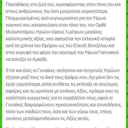
Παπαδάκης στη ζωή του, προσφέροντας στον τόπο του και
στους ανθρώπους του όσο μπορούσε περισσότερα.
Πλημμυρισμένος από ευγνωμοσύνη για τον Ήρωα
παππού του, κατασκεύασε στον τόπο του, τον Ορθέ
Μυλοποτάμου, Ηρώον ύψους 5 μέτρων, μεγάλης
καλλιτεχνικής αξίας, που αφηγείται την ελληνική ιστορία
από τα χρόνια του Ομήρου ως του Ελευθ. Βενιζέλου και
στην κορυφή του φέρει την προτομή του Ήρωα Γιαννακού
να ατενίζει το Αρκάδι.
Έτσι και όλες οι Γυναίκες-απόγονοι και συγγενείς Ηρώων
έζησαν μαζί τους το δικό τους δράμα, που, όχι μόνο δεν τις
έριξε χαμηλότερα, αλλά αντίθετα, τις εκτίναξε σε ανώτερες
σφαίρες και τις εμπότισε με σπάνιες Αξίες, πράγμα που τις
κατέστησε ευεργετικές για το περιβάλλον τους, αφού οι
Γυναίκες διαμορφώνουν προσωπικότητες και συνειδήσεις,
τόσο των παιδιών τους, όσο και των γύρω τους, στους
οποίους μεταλαμπαδεύουν τις Αξίες αυτές.