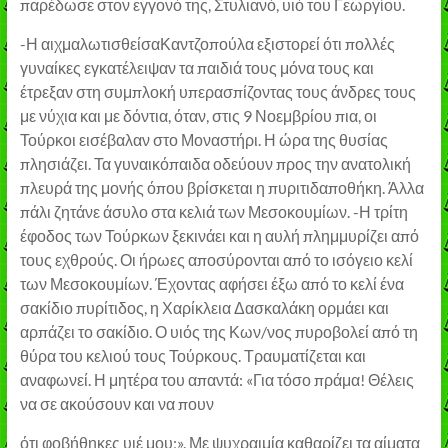
παρέδωσε στον εγγονό της, Στυλιανό, υιό του Γεωργίου.
-Η αιχμαλωτισθείσαΚαντζοπούλα εξιστορεί ότι πολλές
γυναίκες εγκατέλειψαν τα παιδιά τους μόνα τους και
έτρεξαν στη συμπλοκή υπερασπίζοντας τους άνδρες τους
με νύχια και με δόντια, όταν, στις 9 Νοεμβρίου πια, οι
Τούρκοι εισέβαλαν στο Μοναστήρι. Η ώρα της θυσίας
πλησιάζει. Τα γυναικόπαιδα οδεύουν προς την ανατολική
πλευρά της μονής όπου βρίσκεται η πυριτιδαποθήκη. Άλλα
πάλι ζητάνε άσυλο στα κελιά των Μεσοκουμίων. -Η τρίτη
έφοδος των Τούρκων ξεκινάει και η αυλή πλημμυρίζει από
τους εχθρούς. Οι ήρωες αποσύρονται από το ισόγειο κελί
των Μεσοκουμίων. Έχοντας αφήσει έξω από το κελί ένα
σακίδιο πυρίτιδος, η Χαρίκλεια Δασκαλάκη ορμάει και
αρπάζει το σακίδιο. Ο υιός της Κων/νος πυροβολεί από τη
θύρα του κελιού τους Τούρκους. Τραυματίζεται και
αναφωνεί. Η μητέρα του απαντά: «Για τόσο πράμα! Θέλεις
να σε ακούσουν και να πουν
ότι φοβήθηκες υιέ μου;». Με ψυχραιμία καθαρίζει τα αίματα