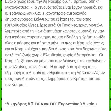
Ενώ ο ήλιος έδυε, την 9η Νοεμβρίου, η πυριτιδαποθήκη
ανατινάσσεται. «Το γεγονός τούτο είναι έργον ηρωικόν και
υπεράνθρωπον», θα πει αργότερα ο αμερικανός
δημοσιογράφος Σκίννερ, που εξέτασε τον τόπο της
εθελοθυσίας λίγες μέρες μετά. Οι Γυναίκες, τριών γενεών,
λαμπερές από τη Φωτιά εκτινάχτηκαν στον ουρανό, έγιναν
ένα τεράστιο πυροτέχνημα, που το είδε όλη η Κρήτη, το είδε
όλος ο κόσμος και πήρε το μήνυμα πως οι Κρητικές, όπως
και οι Κρητικοί, έχουν καρδιά Λιονταριού. Δεν δέχονται ούτε
ένα λεπτό ζωής χωρίς Ελευθερία, χωρίς Αξιοπρέπεια… Οι
Κρητικές ξέρουν να μάχονται σαν Λέαινες και να πεθαίνουν
σαν «Αετίνες στον αέρα»… Η ασυμβίβαστη ψυχή τους
εξερράγη στο Αρκάδι σαν Ηφαίστειο και η Λάβα των Αξιών
τους, των Αρετών τους, πλημμύρισε την Κρήτη, εμπότισε
τον Κόσμο!…
*Δικηγόρος ΑΠ, DEA και DEE Ευρωπαϊκού Δικαίου