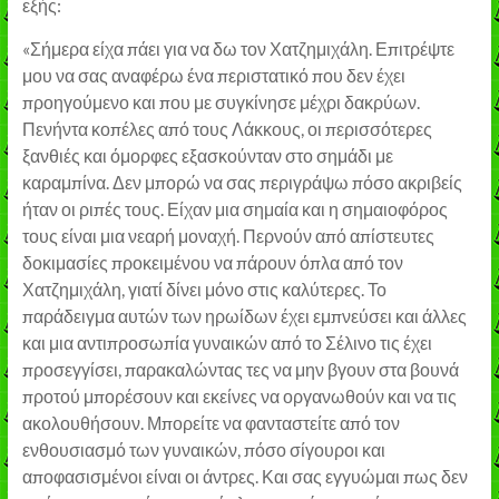
εξής:
«Σήμερα είχα πάει για να δω τον Χατζημιχάλη. Επιτρέψτε
μου να σας αναφέρω ένα περιστατικό που δεν έχει
προηγούμενο και που με συγκίνησε μέχρι δακρύων.
Πενήντα κοπέλες από τους Λάκκους, οι περισσότερες
ξανθιές και όμορφες εξασκούνταν στο σημάδι με
καραμπίνα. Δεν μπορώ να σας περιγράψω πόσο ακριβείς
ήταν οι ριπές τους. Είχαν μια σημαία και η σημαιοφόρος
τους είναι μια νεαρή μοναχή. Περνούν από απίστευτες
δοκιμασίες προκειμένου να πάρουν όπλα από τον
Χατζημιχάλη, γιατί δίνει μόνο στις καλύτερες. Το
παράδειγμα αυτών των ηρωίδων έχει εμπνεύσει και άλλες
και μια αντιπροσωπία γυναικών από το Σέλινο τις έχει
προσεγγίσει, παρακαλώντας τες να μην βγουν στα βουνά
προτού μπορέσουν και εκείνες να οργανωθούν και να τις
ακολουθήσουν. Μπορείτε να φανταστείτε από τον
ενθουσιασμό των γυναικών, πόσο σίγουροι και
αποφασισμένοι είναι οι άντρες. Και σας εγγυώμαι πως δεν