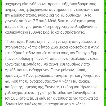
μαχόμενη, είτε ενθάρρυνε, προετοίμαζε, συνέδραμε τους
άντρες, τους εμψύχωνε και συντηρούσε την οικογένεια και
την περιουσία τους, ενόσω εκείνοι απουσίαζαν ΓΙΑ το
γεγονός αυτό και ΣΕ αυτό. Μετά, διότι συχνά έμενε μόνη
της, ως σύζυγος, μάνα, κόρη, συγγενής, αναλαμβάνοντας
καθήκοντα και ευθύνες βαριές και δυσβάσταχτες.
Τέτοιες άξιες Κόρες έχει την τιμή να έχει η υπογράφουσα
στο γενεαλογικό της δέντρο. Δύο μικρά κοριτσάκια, η Άννα
και η Χρυσή, είδαν τον νέο πατέρα τους, τον Γεώργιο Εμμ.
Γιαννακουδάκη ή Γιαννακό, όπως τον αποκαλούσαν όλοι,
λόγω της λεβεντιάς του, να φεύγει εθελουσίως για το
Αρκάδι και τον ενθάρρυναν. Για να μείνουν, τελικά,
ορφανές… Η Άννα μεγάλωσε, παντρεύτηκε και γέννησε τον
παππού της υπογράφουσας, τον Μιχάλη Παπαδάκη,
πατέρα της μητέρας της, Ευγενίας. H κόρη του Ήρωα τον
γαλούχησε με αγάπη για την Πατρίδα, τον Συνάνθρωπο,
τον Συμπατριώτη, με διάθεση αυτοθυσίας για τα ανώτερα
ιδανικά. Με αυτά ως σημαία πορεύτηκε ο Μιχάλης