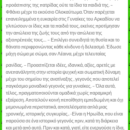
προάσπισης της πατρίδας ούτε τα ίδια τα παιδιά της. –
Φθάνει μέχρι το εκούσιο Ολοκαύτωμα. Όταν παρέχεται
επανειλημμένα η ευκαιρία στις Γυναίκες του Αρκαδίου να
γλιτώσουν οι ίδιες και τα παιδιά τους, εκείνες προτίμησαν
την απώλεια της ζωής τους από την απώλεια της
αξιοπρέπειάς τους… – Επιλέγει συνειδητά τη θυσία και το
θάνατο περιφρονώντας κάθε κίνδυνο ή δελεασμό. Έδωσε
μάχη σώμα με σώμα, σαν Λέαινα, μέχρι τελευταίας
ρανίδας. – Προασπίζεται ιδέες, ιδανικά, αξίες, αρετές με
ανεπανάληπτη στην ιστορία ψυχική και σωματική δύναμη
μέχρι του σημείου της ανατίναξης , γεγονός που αποτελεί
παγκόσμιο μοναδικό γεγονός για γυναίκες. – Όλα αυτά,
τέλος, πραγματοποιούνται ομαδικά χωρίς παραμικρή
εξαίρεση. Αποτελούν κοινή πεποίθηση εμπεδωμένη και όχι
μεμονωμένα περιστατικά, αποτελέσματα απλά μιας
χρονικής, ιστορικής συγκυρίας.. -Είναι η Ηρωίδα, που είναι
παρούσα σε ένα ιστορικό γεγονός πριν, κατά τη διάρκεια
και μετά από αυτό. Πριν και κατά, γιατί, είτε ενεργούσε η ίδια,