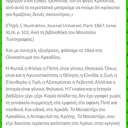
όρμηξαν στον εχθρό, τρέποντάς τον σε φυγή. Κρίνοντας
από αυτό το περιστατικό μπορούμε να πούμε ότι πρόκειται
για Αμαζόνες δεινές σκοπεύτριες.»
{Πηγή: L’ illustration, Journal Universel, Paris 1867, tome
XLIX, p. 102. Από τη βιβλιοθήκη του Μουσείου
Τυπογραφίας}
Και, με συνεχείς εξεγέρσεις, φτάσαμε το 1866 στο
Ολοκαύτωμα του Αρκαδίου..
Η Φωτιά, η Φλόγα, η Πίστη, είναι γένους Θηλυκού. Όπως
είναι και η Αγωνιστικότητα, η Θέληση, η Ελπίδα, η Ζωή, η
Ελευθερία, η Tιμή, η Αξιοπρέπεια, η Λεβεντιά. Αλλά και η
Ιστορία είναι γένους θηλυκού. Η Γυναίκα και η Ιστορία
βαδίζουν χέρι-χέρι. Καμία σελίδα της δεν έχει γραφεί χωρίς
τη γυναικεία συμμετοχή, είτε εμφανή, είτε αφανή. Ποτέ και
πουθενά. Και ειδικά, στο Αρκάδι. Το Μοναστήρι του
Αρκαδίου, η Αετοφωλιά της Κρήτης. Το Μοναστήρι, που
είχε διανύσει τεράστια απόσταση στο Χρόνο, στην κρητική