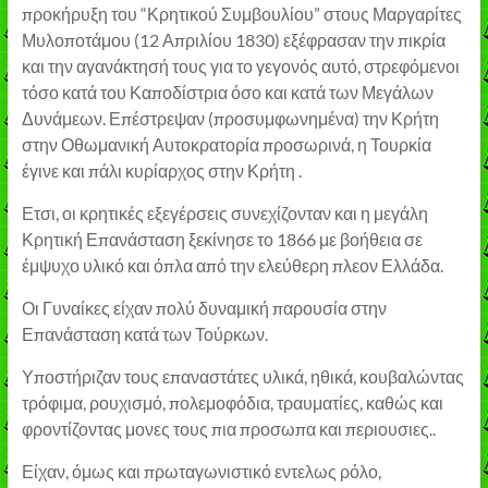
προκήρυξη του “Κρητικού Συμβουλίου” στους Μαργαρίτες
Μυλοποτάμου (12 Απριλίου 1830) εξέφρασαν την πικρία
και την αγανάκτησή τους για το γεγονός αυτό, στρεφόμενοι
τόσο κατά του Καποδίστρια όσο και κατά των Μεγάλων
Δυνάμεων. Επέστρεψαν (προσυμφωνημένα) την Κρήτη
στην Οθωμανική Αυτοκρατορία προσωρινά, η Τουρκία
έγινε και πάλι κυρίαρχος στην Κρήτη .
Ετσι, οι κρητικές εξεγέρσεις συνεχίζονταν και η μεγάλη
Κρητική Επανάσταση ξεκίνησε το 1866 με βοήθεια σε
έμψυχο υλικό και όπλα από την ελεύθερη πλεον Ελλάδα.
Οι Γυναίκες είχαν πολύ δυναμική παρουσία στην
Επανάσταση κατά των Τούρκων.
Υποστήριζαν τους επαναστάτες υλικά, ηθικά, κουβαλώντας
τρόφιμα, ρουχισμό, πολεμοφόδια, τραυματίες, καθώς και
φροντίζοντας μονες τους πια προσωπα και περιουσιες..
Είχαν, όμως και πρωταγωνιστικό εντελως ρόλο,