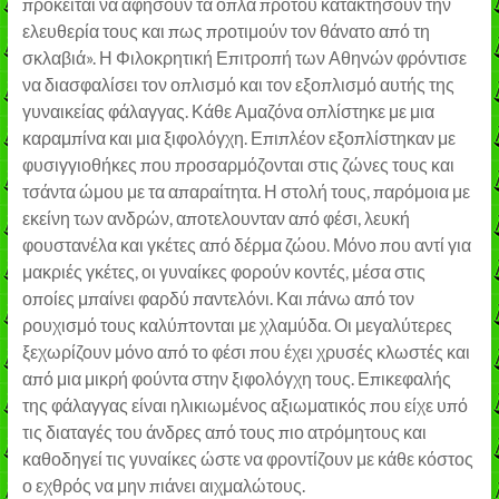
πρόκειται να αφήσουν τα όπλα προτού κατακτήσουν την
ελευθερία τους και πως προτιμούν τον θάνατο από τη
σκλαβιά». Η Φιλοκρητική Επιτροπή των Αθηνών φρόντισε
να διασφαλίσει τον οπλισμό και τον εξοπλισμό αυτής της
γυναικείας φάλαγγας. Κάθε Αμαζόνα οπλίστηκε με μια
καραμπίνα και μια ξιφολόγχη. Επιπλέον εξοπλίστηκαν με
φυσιγγιοθήκες που προσαρμόζονται στις ζώνες τους και
τσάντα ώμου με τα απαραίτητα. Η στολή τους, παρόμοια με
εκείνη των ανδρών, αποτελουνταν από φέσι, λευκή
φουστανέλα και γκέτες από δέρμα ζώου. Μόνο που αντί για
μακριές γκέτες, οι γυναίκες φορούν κοντές, μέσα στις
οποίες μπαίνει φαρδύ παντελόνι. Και πάνω από τον
ρουχισμό τους καλύπτονται με χλαμύδα. Οι μεγαλύτερες
ξεχωρίζουν μόνο από το φέσι που έχει χρυσές κλωστές και
από μια μικρή φούντα στην ξιφολόγχη τους. Επικεφαλής
της φάλαγγας είναι ηλικιωμένος αξιωματικός που είχε υπό
τις διαταγές του άνδρες από τους πιο ατρόμητους και
καθοδηγεί τις γυναίκες ώστε να φροντίζουν με κάθε κόστος
ο εχθρός να μην πιάνει αιχμαλώτους.