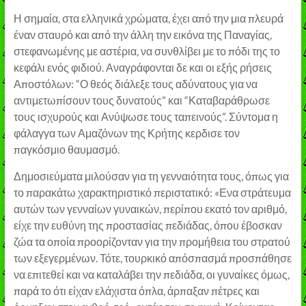
Η σημαία, στα ελληνικά χρώματα, έχει από την μια πλευρά
έναν σταυρό και από την άλλη την εικόνα της Παναγίας,
στεφανωμένης με αστέρια, να συνθλίβει με το πόδι της το
κεφάλι ενός φιδιού. Αναγράφονται δε και οι εξής ρήσεις
Αποστόλων: “Ο θεός διάλεξε τους αδύνατους για να
αντιμετωπίσουν τους δυνατούς” και “Καταβαράθρωσε
τους ισχυρούς και Ανύψωσε τους ταπεινούς”. Σύντομα η
φάλαγγα των Αμαζόνων της Κρήτης κερδισε τον
παγκόσμιο θαυμασμό.
Δημοσιεύματα μιλούσαν για τη γενναιότητα τους, όπως για
το παρακάτω χαρακτηριστικό περιστατικό: «Ενα στράτευμα
αυτών των γενναίων γυναικών, περίπου εκατό τον αριθμό,
είχε την ευθύνη της προστασίας πεδιάδας, όπου έβοσκαν
ζώα τα οποία προορίζονταν για την προμήθεια του στρατού
των εξεγερμένων. Τότε, τουρκικό απόσπασμά προσπάθησε
να επιτεθεί και να καταλάβει την πεδιάδα, οι γυναίκες όμως,
παρά το ότι είχαν ελάχιστα όπλα, άρπαξαν πέτρες και