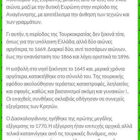
αιώνα, μαζί με την δυτική Ευρώπη στην περίοδο της
Αναγέννησης, με αποτέλεσμα την άνθηση των τεχνών και
των γραμμάτων.
Γι αυτήν, η περίοδος της Τουρκοκρατίας δεν ξεκινά τότε,
όπως για την υπόλοιπη Ελλάδα, αλλά δύο αιώνες
αργότερα, το 1669. Διαρκεί δύο, αντί τεσσάρων αιώνων,
έως την επανάσταση του 1866 και λήγει οριστικά το 1896.
Η εισβολή στο νησί ξεκίνησε το 1645 και, μερικά χρόνια
αργότερα, κατακτήθηκε στο σύνολό του. Της τουρκικής
εφόδου ακολούθησαν τεράστιες καταστροφές, λεηλασίες
και σφαγές, καθώς και βασανισμοί ακόμη και γυναικών !..
Οι επαχθείς συνθήκες σκλαβιάς οδήγησαν σε συνεχείς
εξεγέρσεις των Κρητών.
Ο Δασκαλογιάννης ηγήθηκε της πρώτης μεγάλης
εξέγερσης το 1770. Η εξέγερση ήταν επιτυχής αρχικά, αλλά
τελικά καταπνίγηκε από τις τουρκικές δυνάμεις, που