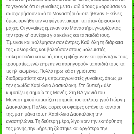
το γεγονός ότι οι γυναίκες με τα παιδιά τους μπορούσαν να
αποχωρήσουν από το Μοναστήρι όποτε ήθελαν. Εκείνες
όμως αρνήθηκαν να φύγουν, ακόμη και όταν άρχισαν οι
μάχες. Οι γυναίκες έμειναν στο Μοναστήρι, γνωρίζοντας
την τραγική συνέχεια για εκείνες και τα παιδιά τους.
Έμειναν και πολέμησαν σαν άντρες. Καθ’ όλη τη διάρκεια
της πολιορκίας, κουβαλούσαν στους πολεμιστές
πολεμοφόδια και νερό, τους εμψύχωναν και φρόντιζαν τους
τραυματίες, ενώ έπρεπε να παρηγορούν τα παιδιά τους και
τις ηλικιωμένες. Πολλά ηρωικά στιγμιότυπα
διαδραματίστηκαν με πρωταγωνιστές γυναίκες, όπως με
την ηρωίδα Χαρίκλεια Δασκαλάκη: Στη δυτική πύλη
κυματίζει η σημαία της Μονής. Στη ΒΔ γωνιά του
Μοναστηριού κυματίζει η σημαία του οπλαρχηγού Γιώργη
Δασκαλάκη. Πολλές φορές οι σφαίρες σπάνε το κοντάρι
της, μα η μάνα του, η Χαρίκλεια Δασκαλάκη την
αναστηλώνει. Τη δεύτερη μέρα, λίγο πριν την εκπόρθηση
της μονής, την πήρε, τη ζώστηκε και αργότερα την