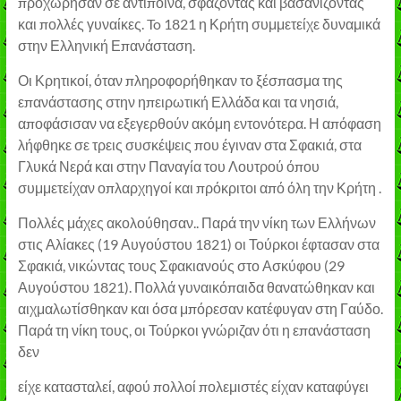
προχώρησαν σε αντίποινα, σφάζοντας και βασανιζοντας
και πολλές γυναίκες. To 1821 η Κρήτη συμμετείχε δυναμικά
στην Ελληνική Επανάσταση.
Οι Κρητικοί, όταν πληροφορήθηκαν το ξέσπασμα της
επανάστασης στην ηπειρωτική Ελλάδα και τα νησιά,
αποφάσισαν να εξεγερθούν ακόμη εντονότερα. Η απόφαση
λήφθηκε σε τρεις συσκέψεις που έγιναν στα Σφακιά, στα
Γλυκά Νερά και στην Παναγία του Λουτρού όπου
συμμετείχαν οπλαρχηγοί και πρόκριτοι από όλη την Κρήτη .
Πολλές μάχες ακολούθησαν.. Παρά την νίκη των Ελλήνων
στις Αλίακες (19 Αυγούστου 1821) οι Τούρκοι έφτασαν στα
Σφακιά, νικώντας τους Σφακιανούς στο Ασκύφου (29
Αυγούστου 1821). Πολλά γυναικόπαιδα θανατώθηκαν και
αιχμαλωτίσθηκαν και όσα μπόρεσαν κατέφυγαν στη Γαύδο.
Παρά τη νίκη τους, οι Τούρκοι γνώριζαν ότι η επανάσταση
δεν
είχε κατασταλεί, αφού πολλοί πολεμιστές είχαν καταφύγει