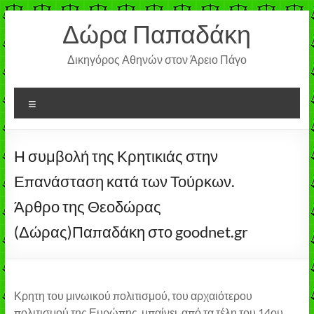
Μετάβαση
Δώρα Παπαδάκη
στο
περιεχόμενο
Δικηγόρος Αθηνών στον Άρειο Πάγο
Μενού
Η συμβολή της Κρητικιάς στην
Επανάσταση κατά των Τούρκων.
Άρθρο της Θεοδώρας
(Δώρας)Παπαδάκη στο goodnet.gr
Κρητη του μινωικού πολιτισμού, του αρχαιότερου
πολιτισμού της Ευρώπης, μπαίνει, από τα τέλη του 14ου