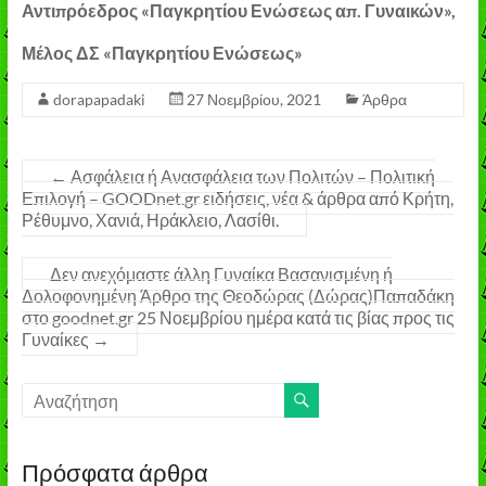
Αντιπρόεδρος «Παγκρητίου Ενώσεως απ. Γυναικών»,
Μέλος ΔΣ «Παγκρητίου Ενώσεως»
dorapapadaki
27 Νοεμβρίου, 2021
Άρθρα
←
Ασφάλεια ή Ανασφάλεια των Πολιτών – Πολιτική
Επιλογή – GOODnet.gr ειδήσεις, νέα & άρθρα από Κρήτη,
Ρέθυμνο, Χανιά, Ηράκλειο, Λασίθι.
Δεν ανεχόμαστε άλλη Γυναίκα Βασανισμένη ή
Δολοφονημένη Άρθρο της Θεοδώρας (Δώρας)Παπαδάκη
στο goodnet.gr 25 Νοεμβρίου ημέρα κατά τις βίας προς τις
Γυναίκες
→
Πρόσφατα άρθρα