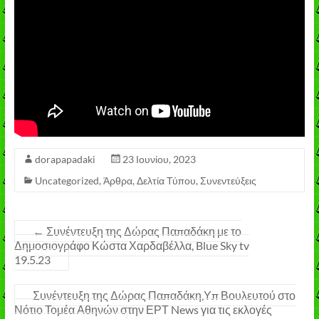
dorapapadaki
23 Ιουνίου, 2023
Uncategorized
,
Άρθρα
,
Δελτία Τύπου
,
Συνεντεύξεις
←
Συνέντευξη της Δώρας Παπαδάκη με το
Δημοσιογράφο Κώστα Χαρδαβέλλα, Blue Sky tv
19.5.23
Συνέντευξη της Δώρας Παπαδάκη,Υπ Βουλευτού στο
Νότιο Τομέα Αθηνών στην ΕΡΤ News για τις εκλογές