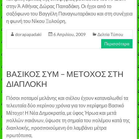
στην Ά Αθήνας Δώρας Παπαδάκη. Οι ήχοι από το
σαξόφωνο του Βαγγέλη Παναγιωταράκου και στη συνέχεια
η φωνή του Νίκου Ξυλούρη,
dorapapadaki
6 Απριλίου, 2009
Δελτία Τύπου
Περισσότερα
BAΣΙΚΟΣ ΣΥΜ – ΜΕΤΟΧΟΣ ΣΤΗ
ΔΙΑΠΛΟΚΗ
Πόσοι ποταμοί μελάνης και σιέλου έχουν καταναλωθεί τα
τελευταία δύο περίπου χρόνια για τον περίφημο Βασικό
Μέτοχο! Η Νέα Δημοκρατία, με ύφος Ήρωα και μετά
πολλών παιάνων, ύψωσε τη σημαία του πολέμου κατά της
διαπλοκής, προσποιούμενη ότι λαμβάνει μέτρα
πρωτότυπα,