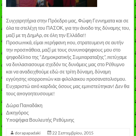
Συγχαρητήρια στην Πρόεδρο μας, Φώφη Γεννηματα και σε
όλα τα στελέχη του ΠΑΣΟΚ, για την άνοδο της δύναμης του,
μαζί με τη ΔημΑρ, σε όλη την Ελλάδα!!
Προσωπικά, είμαι περήφανη που, στρατευμενη σε αυτήν
την προσπάθεια, μαζί με τους συνυποψηφιους μου στο
ψηφοδέλτιο της “Δημοκρατικής Συμπαραταξης”, πετύχαμε
να διπλασιασουμε σχεδόν τις δυνάμεις μας στο Ρέθυμνο
και να αναδειχθούμε εδώ σε τρίτη δύναμη, δύναμη
εγγύησης ισορροπιών και φιλολαικου προσανατολισμου.
Ευχαριστώ από καρδιάς όσους μας εμπιστεύτηκαν! Δεν θα
τους απογοητευσουμε!
Δώρα Παπαδάκη
Δικηγόρος
Υποψήφια Βουλευτής Ρεθύμνης
dorapapadaki
22 Σεπτεμβρίου, 2015