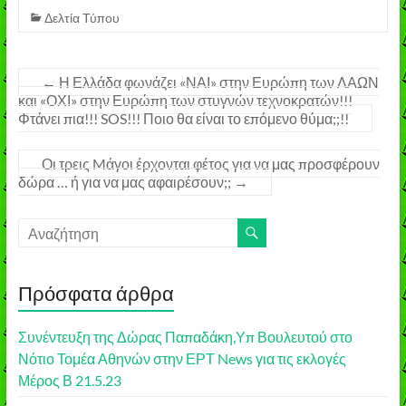
Δελτία Τύπου
←
Η Ελλάδα φωνάζει «ΝΑΙ» στην Ευρώπη των ΛΑΩΝ
και «ΟΧΙ» στην Ευρώπη των στυγνών τεχνοκρατών!!!
Φτάνει πια!!! SOS!!! Ποιο θα είναι το επόμενο θύμα;;!!
Οι τρεις Mάγοι έρχονται φέτος για να μας προσφέρουν
δώρα … ή για να μας αφαιρέσουν;;
→
Πρόσφατα άρθρα
Συνέντευξη της Δώρας Παπαδάκη,Υπ Βουλευτού στο
Νότιο Τομέα Αθηνών στην ΕΡΤ News για τις εκλογές
Μέρος Β 21.5.23