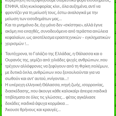
ΕΝΦΙΑ, τέλη κυκλοφορίας κλπ., όλα αυξημένα, αντί να
φροντίζει για τη μείωσή τους, έστω αναλογικά με την
μείωση των εισοδημάτων μας…
Και το μνημόνιο δε, όχι μόνο δεν «σκίστηκε», αλλά έγινε
ακόμη πιο επαχθές, συνοδευόμενο από τεράστια απώλεια
κεφαλαίων, ως αποτέλεσμα ερασιτεχνικών – εγκληματικών
χειρισμών !…
Ταυτόχρονα, το Γαλάζιο της Ελλάδας, η Θάλασσα και ο
Ουρανός της, γεμίζει από χιλιάδες ψυχές ανθρώπων, που
τρέχουν αλλόφρονες να ξεφύγουν από τη Φρίκη πολέμων,
με δυτικά όπλα, ανθρώπων που ξεπουλιούνται για να
σωθούν και αντ’ αυτού, πνίγονται…!
Η υπέροχη ελληνική Θάλασσα, πηγή ζωής, ισορροπίας,
διασκέδασης, που άκουγε κάθε καλοκαίρι άπειρα παιδικά
τιτιβίσματα σε όλες τις γλώσσες… φέτος αγκάλιασε
δεκάδες παιδικά άψυχα κορμάκια …
Άκουσε θρήνους και κραυγές…