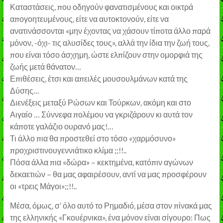
Καταστάσεις, που οδηγούν φανατισμένους και οικτρά
απογοητευμένους, είτε να αυτοκτονούν, είτε να
ανατινάσσονται «μην έχοντας να χάσουν τίποτα άλλο παρά
μόνον, -όχι- τις αλυσίδες τους», αλλά την ίδια την ζωή τους,
που είναι τόσο άσχημη, ώστε ελπίζουν στην ομορφιά της
ζωής μετά θάνατον…
Επιθέσεις, έτσι και απειλές μουσουλμάνων κατά της
Δύσης…
Διενέξεις μεταξύ Ρώσων και Τούρκων, ακόμη και στο
Αιγαίο … Σύννεφα πολέμου να γκριζάρουν κι αυτά τον
κάποτε γαλάζιο ουρανό μας!…
Τι άλλο πια θα προστεθεί στο τόσο «χαρμόσυνο»
προχριστινουγεννιάτικο κλίμα ;;!!..
Πόσα άλλα πια «δώρα» – κεκτημένα, κατόπιν αγώνων
δεκαετιών – θα μας αφαιρέσουν, αντί να μας προσφέρουν
οι «τρεις Μάγοι»;;!!..
Μέσα, όμως, σ’ όλο αυτό το Ρημαδιό, μέσα στον πίνακά μας
της ελληνικής «Γκουέρνικα», ένα μόνον είναι σίγουρο: Πως