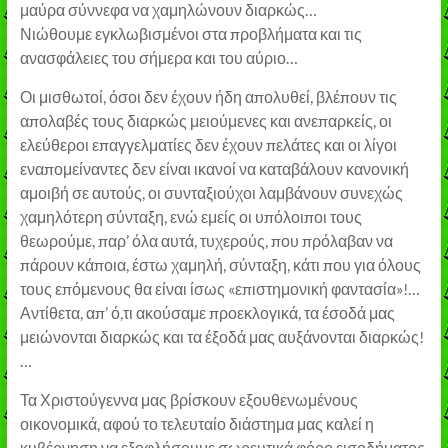
μαύρα σύννεφα να χαμηλώνουν διαρκώς…
Νιώθουμε εγκλωβισμένοι στα προβλήματα και τις
ανασφάλειες του σήμερα και του αύριο…
Οι μισθωτοί, όσοι δεν έχουν ήδη απολυθεί, βλέπουν τις
απολαβές τους διαρκώς μειούμενες και ανεπαρκείς, οι
ελεύθεροι επαγγελματίες δεν έχουν πελάτες και οι λίγοι
εναπομείναντες δεν είναι ικανοί να καταβάλουν κανονική
αμοιβή σε αυτούς, οι συνταξιούχοι λαμβάνουν συνεχώς
χαμηλότερη σύνταξη, ενώ εμείς οι υπόλοιποι τους
θεωρούμε, παρ’ όλα αυτά, τυχερούς, που πρόλαβαν να
πάρουν κάποια, έστω χαμηλή, σύνταξη, κάτι που για όλους
τους επόμενους θα είναι ίσως «επιστημονική φαντασία»!…
Αντίθετα, απ’ ό,τι ακούσαμε προεκλογικά, τα έσοδά μας
μειώνονται διαρκώς και τα έξοδά μας αυξάνονται διαρκώς!
…
Τα Χριστούγεννα μας βρίσκουν εξουθενωμένους
οικονομικά, αφού το τελευταίο διάστημα μας καλεί η
κυβέρνηση να εξοφλήσουμε σωρευτικά φόρο εισοδήματος,