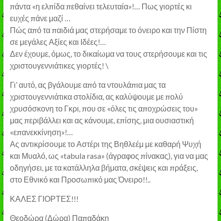
πάντα «η ελπίδα πεθαίνει τελευταία»!… Πως γιορτές κι
ευχές πάνε μαζί …
Πώς από τα παιδιά μας στερήσαμε το όνειρο και την Πίστη
σε μεγάλες Αξίες και Ιδέες!…
Δεν έχουμε, όμως, το δικαίωμα να τους στερήσουμε και τις
χριστουγεννιάτικες γιορτές! \
Γι’ αυτό, ας βγάλουμε από τα ντουλάπια μας τα
χριστουγεννιάτικα στολίδια, ας καλύψουμε με πολύ
χρυσόσκονη το Γκρι, που σε «όλες τις αποχρώσεις του»
μας περιβάλλει και ας κάνουμε, επίσης, μια ουσιαστική
«επανεκκίνηση»!…
Ας αντικρίσουμε το Αστέρι της Βηθλεέμ με καθαρή Ψυχή
και Μυαλό, ως «tabula rasa» (άγραφος πίνακας), για να μας
οδηγήσει, με τα κατάλληλα βήματα, σκέψεις και πράξεις,
στο Εθνικό και Προσωπικό μας Όνειρο!!..
ΚΑΛΕΣ ΓΙΟΡΤΕΣ!!!
Θεοδώρα (Δώρα) Παπαδάκη