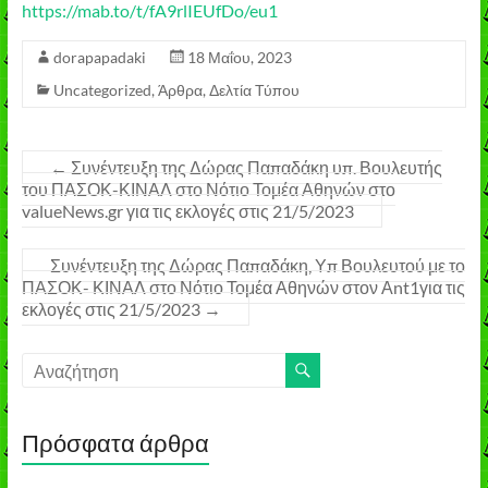
https://mab.to/t/fA9rlIEUfDo/eu1
dorapapadaki
18 Μαΐου, 2023
Uncategorized
,
Άρθρα
,
Δελτία Τύπου
←
Συνέντευξη της Δώρας Παπαδάκη υπ. Βουλευτής
του ΠΑΣΟΚ-ΚΙΝΑΛ στο Νότιο Τομέα Αθηνών στο
valueNews.gr για τις εκλογές στις 21/5/2023
Συνέντευξη της Δώρας Παπαδάκη, Υπ Βουλευτού με το
ΠΑΣΟΚ- ΚΙΝΑΛ στο Νότιο Τομέα Αθηνών στον Αnt1για τις
εκλογές στις 21/5/2023
→
Πρόσφατα άρθρα