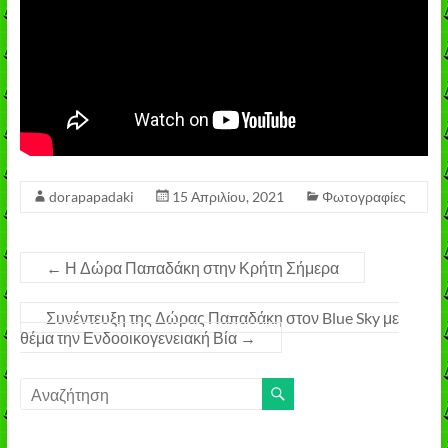
dorapapadaki
15 Απριλίου, 2021
Φωτογραφίες
←
Η Δώρα Παπαδάκη στην Κρήτη Σήμερα
Συνέντευξη της Δώρας Παπαδάκη στον Blue Sky με
θέμα την Ενδοοικογενειακή Βία
→