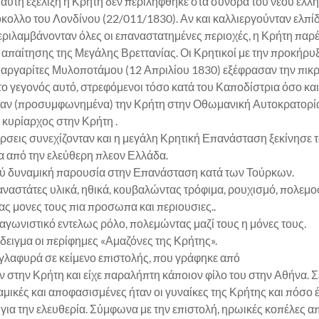
 αυτή εξέλιξη η Κρήτη δεν περιλήφθηκε στα σύνορα του νέου ελλ
κολλο του Λονδίνου (22/011/1830). Αν και καλλιεργούνταν ελπίδε
εριλαμβάνονταν όλες οι επαναστατημένες περιοχές, η Κρήτη παρ
απαίτησης της Μεγάλης Βρεττανίας. Οι Κρητικοί με την προκήρυ
ργαρίτες Μυλοποτάμου (12 Απριλίου 1830) εξέφρασαν την πικρί
το γεγονός αυτό, στρεφόμενοι τόσο κατά του Καποδίστρια όσο κ
αν (προσυμφωνημένα) την Κρήτη στην Οθωμανική Αυτοκρατορί
ι κυρίαρχος στην Κρήτη .
γέρσεις συνεχίζονταν και η μεγάλη Κρητική Επανάσταση ξεκίνησε 
α από την ελεύθερη πλεον Ελλάδα.
ολύ δυναμική παρουσία στην Επανάσταση κατά των Τούρκων.
ναστάτες υλικά, ηθικά, κουβαλώντας τρόφιμα, ρουχισμό, πολεμοφ
ας μονες τους πια προσωπα και περιουσιες..
αγωνιστικό εντελως ρόλο, πολεμώντας μαζί τους η μόνες τους.
ειγμα οι περίφημες «Αμαζόνες της Κρήτης».
γλαφυρά σε κείμενο επιστολής, που γράφηκε από
 στην Κρήτη και είχε παραλήπτη κάποιον φίλο του στην Αθήνα. Σ
μικές και αποφασισμένες ήταν οι γυναίκες της Κρήτης και πόσο
 για την ελευθερία. Σύμφωνα με την επιστολή, ηρωικές κοπέλες 