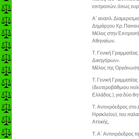
επιτροπών, όπως ευρω
Α΄ αναπλ. Διαμερισμ
Δημάρχου Χρ. Παπουτ
Μέλος στην Επιτροπή
Αθηναίων.
Τ. Γενική Γραμματέα
Δικηγόρων».
Μέλος της Οργάνωση
Τ. Γενική Γραμματέα
(δευτεροβάθμιου πολι
Ελλάδος ), για δύο 
Τ. Αντιπρόεδρος στο
Ηρακλείου), του παλα
Αττικής.
Τ. Α΄ Αντιπρόεδρος 