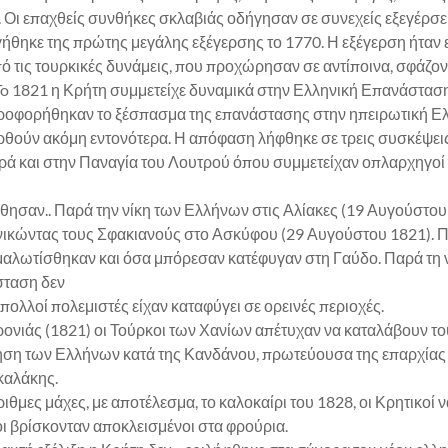
.. Οι επαχθείς συνθήκες σκλαβιάς οδήγησαν σε συνεχείς εξεγέρσ
θηκε της πρώτης μεγάλης εξέγερσης το 1770. Η εξέγερση ήταν ε
πό τις τουρκικές δυνάμεις, που προχώρησαν σε αντίποινα, σφάζον
 To 1821 η Κρήτη συμμετείχε δυναμικά στην Ελληνική Επανάσταση
ηροφορήθηκαν το ξέσπασμα της επανάστασης στην ηπειρωτική Ελλ
θούν ακόμη εντονότερα. Η απόφαση λήφθηκε σε τρεις συσκέψεις
ρά και στην Παναγία του Λουτρού όπου συμμετείχαν οπλαρχηγοί 
ησαν.. Παρά την νίκη των Ελλήνων στις Αλίακες (19 Αυγούστου 
 νικώντας τους Σφακιανούς στο Ασκύφου (29 Αυγούστου 1821). 
αλωτίσθηκαν και όσα μπόρεσαν κατέφυγαν στη Γαύδο. Παρά τη νί
σταση δεν
 πολλοί πολεμιστές είχαν καταφύγει σε ορεινές περιοχές.
χρονιάς (1821) οι Τούρκοι των Χανίων απέτυχαν να καταλάβουν το
ρηση των Ελλήνων κατά της Κανδάνου, πρωτεύουσα της επαρχίας
καλάκης.
μες μάχες, με αποτέλεσμα, το καλοκαίρι του 1828, οι Κρητικοί 
κοι βρίσκονταν αποκλεισμένοι στα φρούρια.