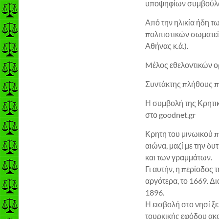
υποψηφίων συμβούλω
Από την ηλικία ήδη τ
πολιτιστικών σωματε
Αθήνας κ.ά.).
Mέλος εθελοντικών ο
Συντάκτης πλήθους πρ
Η συμβολή της Κρητ
στο goodnet.gr
Κρητη του μινωικού π
αιώνα, μαζί με την δ
και των γραμμάτων.
Γι αυτήν, η περίοδος 
αργότερα, το 1669. Δι
1896.
Η εισβολή στο νησί ξε
τουρκικής εφόδου ακο