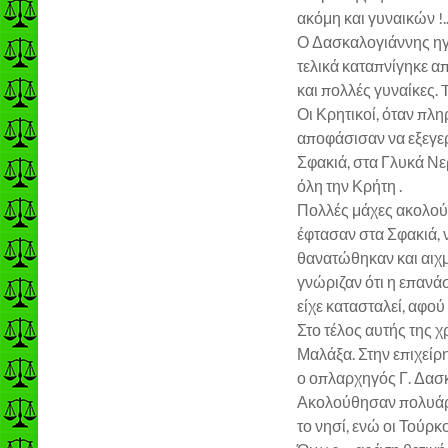
ακόμη και γυναικών !
Ο Δασκαλογιάννης ηγή
τελικά καταπνίγηκε α
και πολλές γυναίκες.
Οι Κρητικοί, όταν πλ
αποφάσισαν να εξεγερ
Σφακιά, στα Γλυκά Νε
όλη την Κρήτη .
Πολλές μάχες ακολούθ
έφτασαν στα Σφακιά,
θανατώθηκαν και αιχμ
γνώριζαν ότι η επανά
είχε κατασταλεί, αφού
Στο τέλος αυτής της 
Μαλάξα. Στην επιχεί
ο οπλαρχηγός Γ. Δασ
Ακολούθησαν πολυάριθ
το νησί, ενώ οι Τούρ