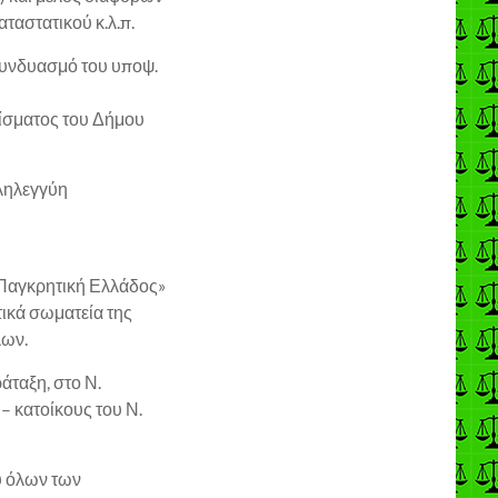
ταστατικού κ.λ.π.
συνδυασμό του υποψ.
ρίσματος του Δήμου
ληλεγγύη
 Παγκρητική Ελλάδος»
τικά σωματεία της
λων.
άταξη, στο Ν.
– κατοίκους του Ν.
ύ όλων των