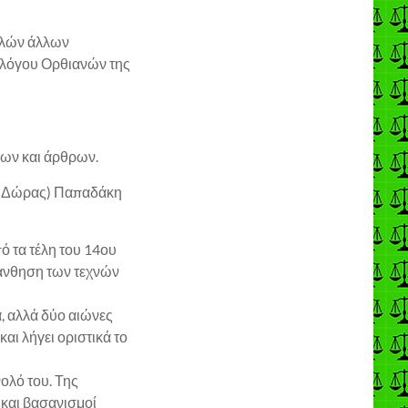
ολλών άλλων
λλόγου Ορθιανών της
ίων και άρθρων.
 (Δώρας) Παπαδάκη
ό τα τέλη του 14ου
 άνθηση των τεχνών
α, αλλά δύο αιώνες
αι λήγει οριστικά το
νολό του. Της
 και βασανισμοί