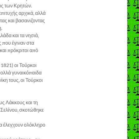
εις των Κρητών.
πιτυχής αρχικά, αλλά
τας και βασανιζοντας
.
άδα και τα νησιά,
 που έγιναν στα
και πρόκριτοι από
1821) οι Τούρκοι
Πολλά γυναικόπαιδα
κη τους, οι Τούρκοι
υς Λάκκους και τη
 Σελίνου, σκοτώθηκε
να έλεγχουν ολόκληρο