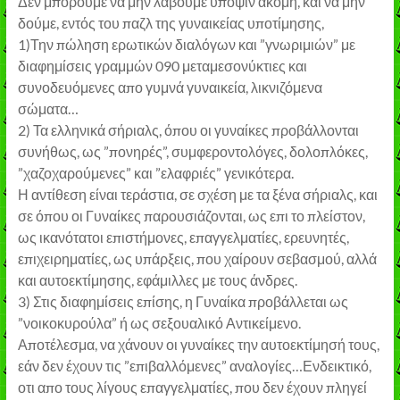
Δεν μπορούμε να μην λάβουμε υπόψιν ακόμη, και να μην
δούμε, εντός του παζλ της γυναικείας υποτίμησης,
1)Την πώληση ερωτικών διαλόγων και ”γνωριμιών” με
διαφημίσεις γραμμών 090 μεταμεσονύκτιες και
συνοδευόμενες απο γυμνά γυναικεία, λικνιζόμενα
σώματα…
2) Τα ελληνικά σήριαλς, όπου οι γυναίκες προβάλλονται
συνήθως, ως ”πονηρές”, συμφεροντολόγες, δολοπλόκες,
”χαζοχαρούμενες” και ”ελαφριές” γενικότερα.
Η αντίθεση είναι τεράστια, σε σχέση με τα ξένα σήριαλς, και
σε όπου οι Γυναίκες παρουσιάζονται, ως επι το πλείστον,
ως ικανότατοι επιστήμονες, επαγγελματίες, ερευνητές,
επιχειρηματίες, ως υπάρξεις, που χαίρουν σεβασμού, αλλά
και αυτοεκτίμησης, εφάμιλλες με τους άνδρες.
3) Στις διαφημίσεις επίσης, η Γυναίκα προβάλλεται ως
”νοικοκυρούλα” ή ως σεξουαλικό Αντικείμενο.
Αποτέλεσμα, να χάνουν οι γυναίκες την αυτοεκτίμησή τους,
εάν δεν έχουν τις ”επιβαλλόμενες” αναλογίες…Ενδεικτικό,
οτι απο τους λίγους επαγγελματίες, που δεν έχουν πληγεί