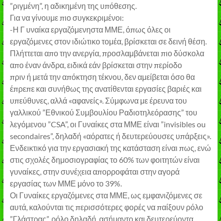
”ριγμένη”, η αδικημένη της υπόθεσης.
Για να γίνουμε πιο συγκεκριμένοι:
-Η Γ υναίκα εργαζόμενηστα ΜΜΕ, όπως όλες οι
εργαζόμενες στον ιδιώτικο τομέα, βρίσκεται σε δεινή θέση.
Πλήττεται απο την ανεργία, προσλαμβάνεται πιο δύσκολα
απο έναν άνδρα, ειδικά εάν βρίσκεται στην περίοδο
πριν ή μετά την απόκτηση τέκνου, δεν αμείβεται όσο θα
έπρεπε και συνήθως της ανατίθενται εργασίες βαριές και
υπεύθυνες, αλλά «αφανείς». Σύμφωνα με έρευνα του
γαλλικού ”Εθνικού Συμβουλίου Ραδιοτηλεόρασης” του
λεγόμενου ”CSA”, οι Γυναίκες στα ΜΜΕ είναι ”invisibles ou
secondaires”, δηλαδή «αόρατες ή δευτερεύουσες υπάρξεις».
Ενδεικτικό για την εργασιακή της κατάσταση είναι πως, ενώ
στις σχολές δημοσιογραφίας το 60% των φοιτητών είναι
γυναίκες, στην συνέχεια απορροφάται στην αγορά
εργασίας των ΜΜΕ μόνο το 39%.
Οι Γυναίκες εργαζόμενες στα ΜΜΕ, ως εμφανιζόμενες σε
αυτά, καλούνται τις περισσότερες φορές να παίξουν ρόλο
”Γλάστρας”, ρόλο δηλαδή, ασήμαντο και δευτερεύοντα