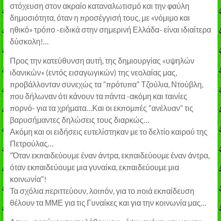
στόχευση στον ακραίο καταναλωτισμό και την φαύλη
δημοσιότητα, όταν η προσέγγισή τους, με «νόμιμο και
ηθικό» τρόπο -ειδικά στην σημερινή Ελλάδα- είναι ιδιαίτερα
δύσκολη!…
Προς την κατεύθυνση αυτή, της δημιουργίας «υψηλών
ιδανικών» (εντός εισαγωγικών) της νεολαίας μας,
προβάλλονταν συνεχώς τα ”πρότυπα” Τζούλια, Ντούβλη,
που δήλωναν ότι κάνουν τα πάντα -ακόμη και ταινίες
πορνό- για τα χρήματα…Και οι εκπομπές ”ανέλυαν” τις
βαρυσήμαντες δηλώσεις τους διαρκώς…
Ακόμη και οι ειδήσεις ευτελίστηκαν με το δελτίο καιρού της
Πετρούλας…
”Όταν εκπαιδεύουμε έναν άντρα, εκπαιδεύουμε έναν άντρα,
όταν εκπαιδεύουμε μια γυναίκα, εκπαιδεύουμε μια
κοινωνία”!
Τα σχόλια περιττεύουν, λοιπόν, για το ποιά εκπαίδευση
θέλουν τα ΜΜΕ για τις Γυναίκες και για την κοινωνία μας…