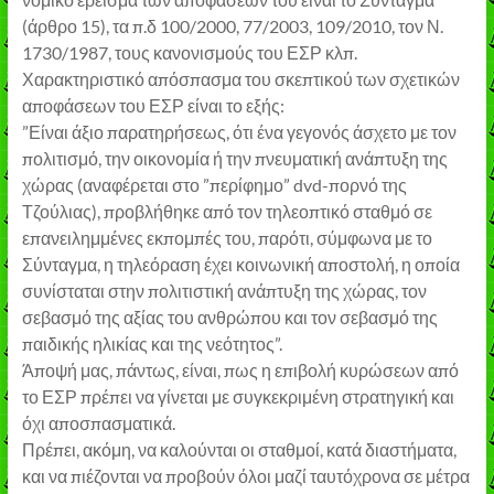
(άρθρο 15), τα π.δ 100/2000, 77/2003, 109/2010, τον Ν.
1730/1987, τους κανονισμούς του ΕΣΡ κλπ.
Χαρακτηριστικό απόσπασμα του σκεπτικού των σχετικών
αποφάσεων του ΕΣΡ είναι το εξής:
”Είναι άξιο παρατηρήσεως, ότι ένα γεγονός άσχετο με τον
πολιτισμό, την οικονομία ή την πνευματική ανάπτυξη της
χώρας (αναφέρεται στο ”περίφημο” dvd-πορνό της
Τζούλιας), προβλήθηκε από τον τηλεοπτικό σταθμό σε
επανειλημμένες εκπομπές του, παρότι, σύμφωνα με το
Σύνταγμα, η τηλεόραση έχει κοινωνική αποστολή, η οποία
συνίσταται στην πολιτιστική ανάπτυξη της χώρας, τον
σεβασμό της αξίας του ανθρώπου και τον σεβασμό της
παιδικής ηλικίας και της νεότητος”.
Άποψή μας, πάντως, είναι, πως η επιβολή κυρώσεων από
το ΕΣΡ πρέπει να γίνεται με συγκεκριμένη στρατηγική και
όχι αποσπασματικά.
Πρέπει, ακόμη, να καλούνται οι σταθμοί, κατά διαστήματα,
και να πιέζονται να προβούν όλοι μαζί ταυτόχρονα σε μέτρα