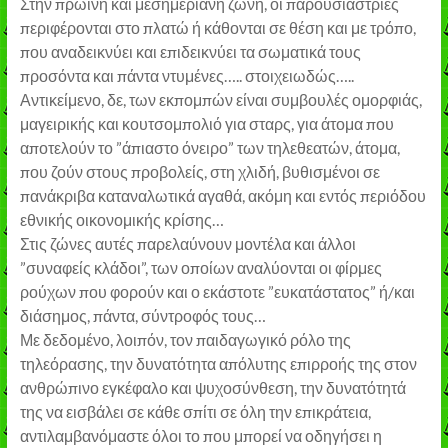
Στην πρωινή και μεσημεριανή ζώνη, οι παρουσιάστριες
περιφέρονται στο πλατώ ή κάθονται σε θέση και με τρόπο,
που αναδεικνύει και επιδεικνύει τα σωματικά τους
προσόντα και πάντα ντυμένες….. στοιχειωδώς…..
Αντικείμενο, δε, των εκπομπών είναι συμβουλές ομορφιάς,
μαγειρικής και κουτσομπολιό για σταρς, για άτομα που
αποτελούν το ”άπιαστο όνειρο” των τηλεθεατών, άτομα,
που ζούν στους προβολείς, στη χλιδή, βυθισμένοι σε
πανάκριβα καταναλωτικά αγαθά, ακόμη και εντός περιόδου
εθνικής οικονομικής κρίσης…
Στις ζώνες αυτές παρελαύνουν μοντέλα και άλλοι
”συναφείς κλάδοι”, των οποίων αναλύονται οι φίρμες
ρούχων που φορούν και ο εκάστοτε ”ευκατάστατος” ή/και
διάσημος, πάντα, σύντροφός τους…
Με δεδομένο, λοιπόν, τον παιδαγωγικό ρόλο της
τηλεόρασης, την δυνατότητα απόλυτης επιρροής της στον
ανθρώπινο εγκέφαλο και ψυχοσύνθεση, την δυνατότητά
της να εισβάλει σε κάθε σπίτι σε όλη την επικράτεια,
αντιλαμβανόμαστε όλοι το που μπορεί να οδηγήσει η