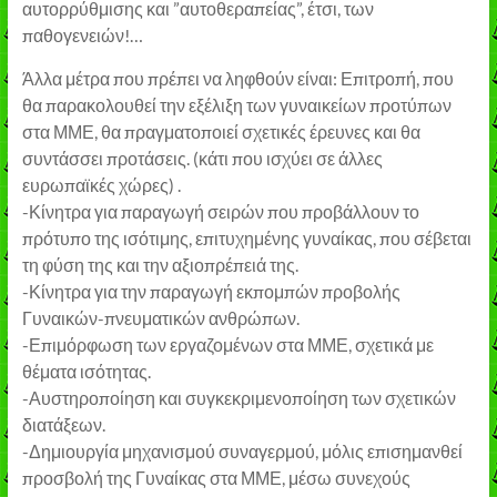
αυτορρύθμισης και ”αυτοθεραπείας”, έτσι, των
παθογενειών!…
Άλλα μέτρα που πρέπει να ληφθούν είναι: Επιτροπή, που
θα παρακολουθεί την εξέλιξη των γυναικείων προτύπων
στα ΜΜΕ, θα πραγματοποιεί σχετικές έρευνες και θα
συντάσσει προτάσεις. (κάτι που ισχύει σε άλλες
ευρωπαϊκές χώρες) .
-Κίνητρα για παραγωγή σειρών που προβάλλουν το
πρότυπο της ισότιμης, επιτυχημένης γυναίκας, που σέβεται
τη φύση της και την αξιοπρέπειά της.
-Κίνητρα για την παραγωγή εκπομπών προβολής
Γυναικών-πνευματικών ανθρώπων.
-Επιμόρφωση των εργαζομένων στα ΜΜΕ, σχετικά με
θέματα ισότητας.
-Αυστηροποίηση και συγκεκριμενοποίηση των σχετικών
διατάξεων.
-Δημιουργία μηχανισμού συναγερμού, μόλις επισημανθεί
προσβολή της Γυναίκας στα ΜΜΕ, μέσω συνεχούς