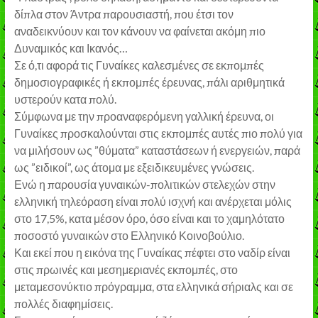
δίπλα στον Άντρα παρουσιαστή, που έτσι τον
αναδεικνύουν και τον κάνουν να φαίνεται ακόμη πιο
Δυναμικός και Ικανός…
Σε ό,τι αφορά τις Γυναίκες καλεσμένες σε εκπομπές
δημοσιογραφικές ή εκπομπές έρευνας, πάλι αριθμητικά
υστερούν κατα πολύ.
Σύμφωνα με την προαναφερόμενη γαλλική έρευνα, οι
Γυναίκες προσκαλούνται στις εκπομπές αυτές πιο πολύ για
να μιλήσουν ως ”θύματα” καταστάσεων ή ενεργειών, παρά
ως ”ειδικοί”, ως άτομα με εξειδικευμένες γνώσεις.
Ενώ η παρουσία γυναικών-πολιτικών στελεχών στην
ελληνική τηλεόραση είναι πολύ ισχνή και ανέρχεται μόλις
στο 17,5%, κατα μέσον όρο, όσο είναι και το χαμηλότατο
ποσοστό γυναικών στο Ελληνικό Κοινοβούλιο.
Και εκεί που η εικόνα της Γυναίκας πέφτει στο ναδίρ είναι
στις πρωινές και μεσημεριανές εκπομπές, στο
μεταμεσονύκτιο πρόγραμμα, στα ελληνικά σήριαλς και σε
πολλές διαφημίσεις.