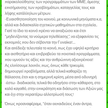
παρακολούθησης των προγραμμάτων των ΜΜΕ, άμεσης
επισήμανσης των προβλημάτων, καταγγελίας τους και
λήψης κατάλληλων μέτρων.
-Ευαισθητοποίηση του κοινού, με κοινωνικά μηνύματα κ.α,
αλλά και διδασκαλία σχετικών μαθημάτων στα σχολεία..
Γιατί το ίδιο το κοινό πρέπει να απαξιώσει και έτσι
”μηδενίζοντας τα νούμερα τηλεθέασης”, να εξαφανίσει τις
εκπομπές που δεν σέβονται την Γυναίκα!…
Και απέδειξε τελευταία το κοινό, πως έχει υψηλό κριτήριο
και αισθητήριο και επιβραβεύει τα ποιοτικά προγράμματα,
που υμνούν τις αξίες και την ανθρώπινη αξιοπρέπεια!
Ας ελπίσουμε λοιπόν, πως, όπως κάθε τρικυμία,
δημιουργεί προβλήματα, αλλά τελικά καθαρίζει τη
θάλασσα, έτσι και η σημερινή κρίση, μέσα από οδυνηρή
-έστω- διαδικασία, τελικά θα οδηγήσει στην κάθαρση, στο
καλό καγαθό, στην επικράτηση και διάσωση των Αξιών μας
και όχι στην περαιτέρω αλλοτρίωσή τους!
Όπως προαναφέραμε, ”όταν εκπαιδεύεις έναν άντρα,