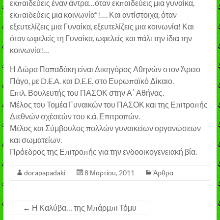
εκπαιδεύεις έναν άντρα…όταν εκπαιδεύεις μια γυναίκα,
εκπαιδεύεις μια κοινωνία”!…. Και αντίστοιχα, όταν
εξευτελίζεις μια Γυναίκα, εξευτελίζεις μια κοινωνία! Και
όταν ωφελείς τη Γυναίκα, ωφελείς και πάλι την ίδια την
κοινωνία!…
Η Δώρα Παπαδάκη είναι Δικηγόρος Αθηνών στον Άρειο
Πάγο, με D.E.A. και D.E.E. στο Ευρωπαϊκό Δίκαιο.
Eπιλ. Βουλευτής του ΠΑΣΟΚ στην Α΄ Αθήνας.
Μέλος του Τομέα Γυναικών του ΠΑΣΟΚ και της Επιτροπής
Διεθνών σχέσεών του κ.ά. Επιτροπών.
Μέλος και Σύμβουλος πολλών γυναικείων οργανώσεων
και σωματείων.
Πρόεδρος της Επιτροπής για την ενδοοικογενειακή βία.
dorapapadaki
8 Μαρτίου, 2011
Άρθρα
←
Η Καλύβα… της Μπάρμπι Τόμυ