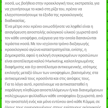
ποσά, ως βοήθεια στην προεκλογική τους εκστρατεία, για
να χτυπήσουμε το κακό στη ρίζα του, πρέπει να
ελαχιστοποιήσουμε τα έξοδα της προεκλογικής
διαδικασίας.
Ένα μέτρο που πρέπει οπωσδήποτε να ληφθεί είναι η
απαγόρευση αποστολής εκλογικού υλικού χωριστά από
τον κάθε υποψήφιο, ενέργεια για την οποία δαπανώνται
τεράστια ποσά. Με τον ισχύοντα τρόπο διεξαγωγής
προεκλογικού αγώνα καταστρατηγείται, επίσης, η
Δημοκρατία, αφού η εκλογή συγκεκριμένων προσώπων
είναι αποτέλεσμα καλού Marketing, καλοπληρωμένης
διαφήμισης και όχι αποτέλεσμα αντικειμενικής, ισότιμης
επιλογής μεταξύ όλων των υποψηφίων, βασισμένης στα
αντικειμενικά τους προσόντα και στις απόψεις τους.
Για το λόγο αυτό, προτείνουμε να αντικατασταθεί η
παράλογη πληθώρα αποστελλόμενων ή/και διανεμόμενων
πολύχρωμων φυλλαδίων κάθε υποψηφίου ξεχωριστά, από
την αποστολή ενός και μόνο εντύπου από κάθε Κόμμα, σε
όλους τους εγγεγραμμένους στους επίσημους εκλογικούς