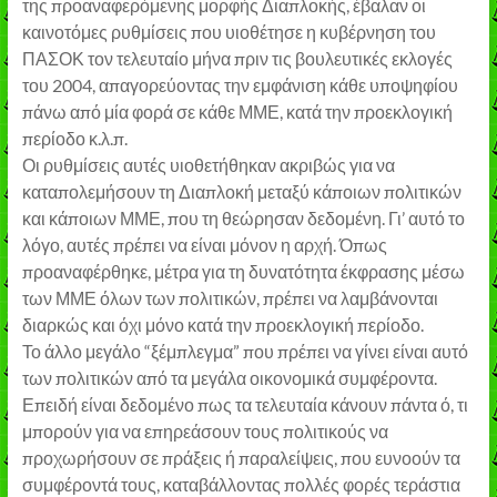
της προαναφερόμενης μορφής Διαπλοκής, έβαλαν οι
καινοτόμες ρυθμίσεις που υιοθέτησε η κυβέρνηση του
ΠΑΣΟΚ τον τελευταίο μήνα πριν τις βουλευτικές εκλογές
του 2004, απαγορεύοντας την εμφάνιση κάθε υποψηφίου
πάνω από μία φορά σε κάθε ΜΜΕ, κατά την προεκλογική
περίοδο κ.λ.π.
Οι ρυθμίσεις αυτές υιοθετήθηκαν ακριβώς για να
καταπολεμήσουν τη Διαπλοκή μεταξύ κάποιων πολιτικών
και κάποιων ΜΜΕ, που τη θεώρησαν δεδομένη. Γι’ αυτό το
λόγο, αυτές πρέπει να είναι μόνον η αρχή. Όπως
προαναφέρθηκε, μέτρα για τη δυνατότητα έκφρασης μέσω
των ΜΜΕ όλων των πολιτικών, πρέπει να λαμβάνονται
διαρκώς και όχι μόνο κατά την προεκλογική περίοδο.
Το άλλο μεγάλο “ξέμπλεγμα” που πρέπει να γίνει είναι αυτό
των πολιτικών από τα μεγάλα οικονομικά συμφέροντα.
Επειδή είναι δεδομένο πως τα τελευταία κάνουν πάντα ό, τι
μπορούν για να επηρεάσουν τους πολιτικούς να
προχωρήσουν σε πράξεις ή παραλείψεις, που ευνοούν τα
συμφέροντά τους, καταβάλλοντας πολλές φορές τεράστια