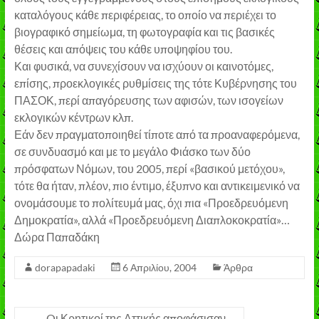
καταλόγους κάθε περιφέρειας, το οποίο να περιέχει το
βιογραφικό σημείωμα, τη φωτογραφία και τις βασικές
θέσεις και απόψεις του κάθε υποψηφίου του.
Και φυσικά, να συνεχίσουν να ισχύουν οι καινοτόμες,
επίσης, προεκλογικές ρυθμίσεις της τότε Κυβέρνησης του
ΠΑΣΟΚ, περί απαγόρευσης των αφισών, των ισογείων
εκλογικών κέντρων κλπ.
Εάν δεν πραγματοποιηθεί τίποτε από τα προαναφερόμενα,
σε συνδυασμό και με το μεγάλο Φιάσκο των δύο
πρόσφατων Νόμων, του 2005, περί «βασικού μετόχου»,
τότε θα ήταν, πλέον, πιο έντιμο, έξυπνο και αντικειμενικό να
ονομάσουμε το πολίτευμά μας, όχι πια «Προεδρευόμενη
Δημοκρατία», αλλά «Προεδρευόμενη Διαπλοκοκρατία»…
Δώρα Παπαδάκη
dorapapadaki
6 Απριλίου, 2004
Άρθρα
←
Oι Κρητικοί της Αττικής αποφάσισαν