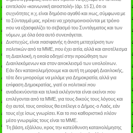
επιτελούν «κοινωνική αποστολή» (άρ. 15 Σ), ότι οι
συχνότητες π.χ. είναι δημόσιο αγαθό και πως, σύμφωνα με
το Σύνταγμά μας, πρέπει να χρησιμοποιούνται με τρόπο
που να εξασφαλίζει το σεβασμό του Συντάγματος και των
νόμων, με όλα όσα αυτό συνεπάγεται.
Δυστυχώς, είναι πασιφανής η άνιση μεταχείριση των
πολιτικών από τα ΜΜΕ, που έχει αιτία, αλλά και αποτέλεσμα
τη Διαπλοκή, η οποία οδηγεί στην προώθηση των
Διαπλεκόμενων και στον αποκλεισμό των υπολοίπων.
Εάν δεν καταπολεμήσουμε και αυτή τη μορφή Διαπλοκής,
τότε δεν μπορούμε να μιλάμε για Δημοκρατία, αλλά για
επίφαση Δημοκρατίας, γιατί οι πολιτικοί που
αναδεικνύονται και τελικά εκλέγονται είναι εκείνοι που
επιλέγονται από τα ΜΜΕ, για τους δικούς τους λόγους και
όχι αυτοί, τους οποίους θα επέλεγε ο Δήμος-ο Λαός, εάν
τους είχε ίσως γνωρίσει. Και το πιο καθοριστικό πλέον
μέσο γνωριμίας τους είναι τα ΜΜΕ.
Τη βάση, εξάλλου, προς την κατεύθυνση καταπολέμησης