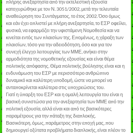
πλήρης ανεξαρτησία από την εκτελεστική εξουσία
κατοχυρώθηκε με τον Ν. 3051/2002, μετά την τελευταία
αναθεώρηση του Συντάγματος, το έτος 2002. Όσο όμως
και εάν έχει οπλιστεί με πλήρη ανεξαρτησία, το ΕΣΡ οφείλει,
φυσικά, να εφαρμόζει την υφιστάμενη Νομοθεσία και να
κινείται εντός των πλαισίων της. Επομένως, η χάραξη των
πλαισίων, τόσο για την αδειοδότηση, όσο και για τον
συνεχή έλεγχο λειτουργίας των ΜΜΕ, ανήκει στην
αρμοδιότητα της νομοθετικής εξουσίας και είναι θέμα
πολιτικής απόφασης. Θέμα πολιτικής βούλησης είναι και η
ενδυνάμωση του ΕΣΡ με περισσότερο ανθρώπινο
δυναμικό και καλύτερη υποδομή, ώστε να μπορεί να
ανταποκρίνεται καλύτερα στις υποχρεώσεις του.
Γιατί η ύπαρξη του ΕΣΡ και η ομαλή λειτουργία του είναι η
βασική συνιστώσα για την ανεξαρτησία των ΜΜΕ από την
πολιτική εξουσία, αλλά είναι και από τις βασικότερες
παραμέτρους για την πάταξη της διαπλοκής.
Βασικότερη, όμως, παράμετρος στην εποχή μας, που
δημιουργεί οξύτατα προβλήματα διαπλοκής, είναι πλέον το