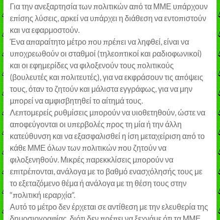
Για την ανεξαρτησία των πολιτικών από τα ΜΜΕ υπάρχουν
επίσης λύσεις, αρκεί να υπάρχει η διάθεση να εντοπιστούν
και να εφαρμοστούν.
Ένα απαραίτητο μέτρο που πρέπει να ληφθεί, είναι να
υποχρεωθούν οι σταθμοί (τηλεοπτικοί και ραδιοφωνικοί)
και οι εφημερίδες να φιλοξενούν τους πολιτικούς
(βουλευτές και πολιτευτές), για να εκφράσουν τις απόψεις
τους, όταν το ζητούν και μάλιστα εγγράφως, για να μην
μπορεί να αμφισβητηθεί το αίτημά τους.
Λεπτομερείς ρυθμίσεις μπορούν να υιοθετηθούν, ώστε να
αποφεύγονται οι υπερβολές προς τη μία ή την άλλη
κατεύθυνση και να εξασφαλισθεί η ίση μεταχείριση από το
κάθε ΜΜΕ όλων των πολιτικών που ζητούν να
φιλοξενηθούν. Μικρές παρεκκλίσεις μπορούν να
επιτρέπονται, ανάλογα με το βαθμό ενασχόλησής τους με
το εξεταζόμενο θέμα ή ανάλογα με τη θέση τους στην
“πολιτική ιεραρχία”.
Αυτό το μέτρο δεν έρχεται σε αντίθεση με την ελευθερία της
δημοσιογραφίας, διότι δεν πρέπει να ξεχνάμε ότι τα ΜΜΕ