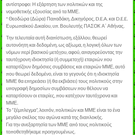
αντίστροφο: Η εξάρτηση των πολιτικών και της
νομοθετικής εξουσίας από τα ΜΜΕ.
* Θεοδώρα (Δώρα) Παπαδάκη, Δικηγόρος, D.E.A. και D.E.E.
Ευρωπαϊκού Δικαίου, υπ. Βουλευτής ΠΑΣΟΚ Α΄ Αθήνας.
Την τελευταία αυτή διαπίστωση, εξάλλου, θεωρεί
αυτονόητη και δεδομένη, ως αξίωμα, η λογική όλων των
νόμων περί βασικού μετόχου, αφού, απαγορεύοντας την
ταυτόχρονη ιδιοκτησία (ή συμμετοχή) εταιριών που
καταρτίζουν δημόσιες συμβάσεις και εταιριών ΜΜΕ, αυτό
που θεωρεί δεδομένο, είναι το γεγονός ότι η ιδιοκτησία
ΜΜΕ θα επηρεάσει (ή θα εκβιάσει) τους πολιτικούς στην
υπογραφή δημοσίων συμβάσεων που θέλουν να
καταρτίσουν οι εταιρίες, που κατέχουν ταυτόχρονα και
ΜΜΕ.
Το “ξέμπλεγμα”, λοιπόν, πολιτικών και ΜΜΕ είναι το ένα
μεγάλο σκέλος του αγώνα κατά της διαπλοκής.
Για την ανεξαρτησία των ΜΜΕ από τους πολιτικούς
τοποθετηθήκαμε προηγουμένως.