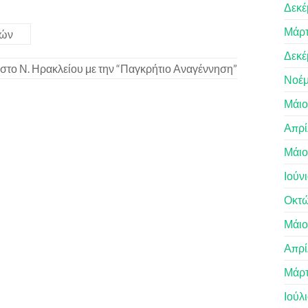
Δεκέ
Μάρτ
γών
Δεκέ
στο Ν. Ηρακλείου με την “Παγκρήτιο Αναγέννηση”
Νοέμ
Μάιο
Απρί
Μάιο
Ιούν
Οκτώ
Μάιο
Απρί
Μάρτ
Ιούλ