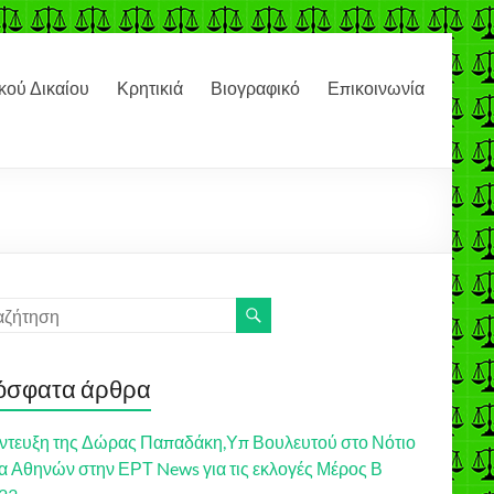
ού Δικαίου
Κρητικιά
Βιογραφικό
Επικοινωνία
όσφατα άρθρα
ντευξη της Δώρας Παπαδάκη,Υπ Βουλευτού στο Νότιο
α Αθηνών στην ΕΡΤ News για τις εκλογές Μέρος Β