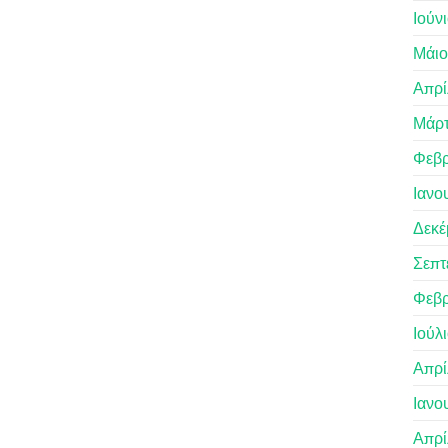
Ιούν
Μάιο
Απρί
Μάρτ
Φεβρ
Ιανο
Δεκέ
Σεπτ
Φεβρ
Ιούλ
Απρί
Ιανο
Απρί