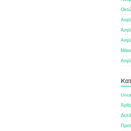
Οκτώ
Απρί
Απρί
Απρί
Μάιο
Απρί
Kατ
Unca
Άρθ
Δελτ
Προτ