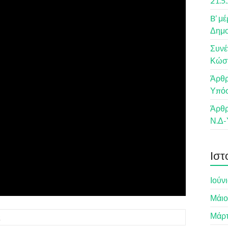
21.5
B’ μ
Δημο
Συνέ
Κώστ
Άρθρ
Υπόσ
Άρθρ
Ν.Δ-
Ιστ
Ιούν
Μάιο
Μάρτ
ς