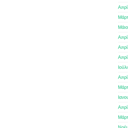
Απρί
Μάρτ
Μάιο
Απρί
Απρί
Απρί
Ιούλ
Απρί
Μάρτ
Ιανο
Απρί
Μάρτ
Νοέμ